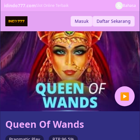
idindo777.com
Slot Online Terbaik
Bahasa
Masuk
Daftar Sekarang
▶
Queen Of Wands
Pragmatic Play
RTP 96.5%