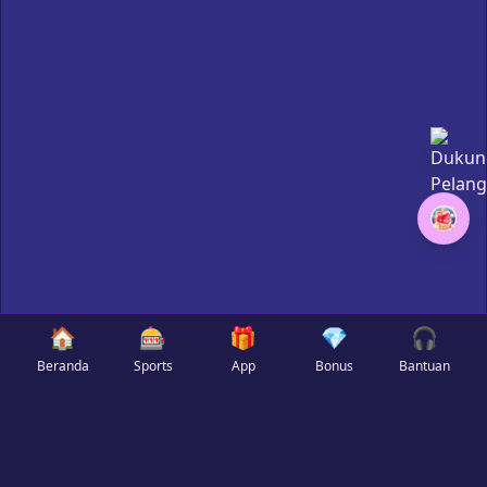
🏠
🎰
🎁
💎
🎧
Beranda
Sports
App
Bonus
Bantuan