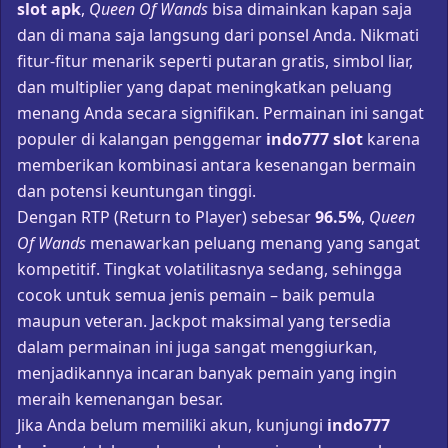
slot apk
,
Queen Of Wands
bisa dimainkan kapan saja
dan di mana saja langsung dari ponsel Anda. Nikmati
fitur-fitur menarik seperti putaran gratis, simbol liar,
dan multiplier yang dapat meningkatkan peluang
menang Anda secara signifikan. Permainan ini sangat
populer di kalangan penggemar
indo777 slot
karena
memberikan kombinasi antara kesenangan bermain
dan potensi keuntungan tinggi.
Dengan RTP (Return to Player) sebesar
96.5%
,
Queen
Of Wands
menawarkan peluang menang yang sangat
kompetitif. Tingkat volatilitasnya sedang, sehingga
cocok untuk semua jenis pemain – baik pemula
maupun veteran. Jackpot maksimal yang tersedia
dalam permainan ini juga sangat menggiurkan,
menjadikannya incaran banyak pemain yang ingin
meraih kemenangan besar.
Jika Anda belum memiliki akun, kunjungi
indo777