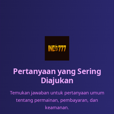
Pertanyaan yang Sering
Diajukan
Temukan jawaban untuk pertanyaan umum
tentang permainan, pembayaran, dan
keamanan.