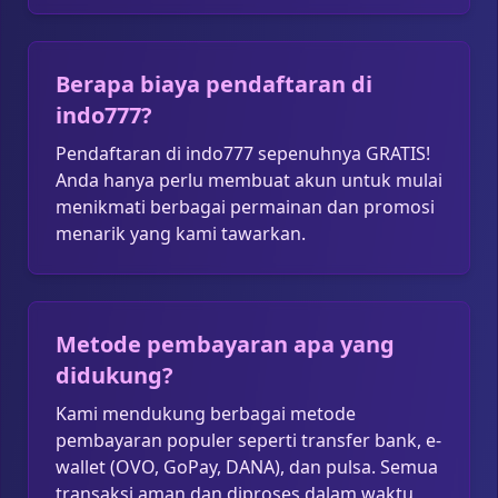
Berapa biaya pendaftaran di
indo777?
Pendaftaran di indo777 sepenuhnya GRATIS!
Anda hanya perlu membuat akun untuk mulai
menikmati berbagai permainan dan promosi
menarik yang kami tawarkan.
Metode pembayaran apa yang
didukung?
Kami mendukung berbagai metode
pembayaran populer seperti transfer bank, e-
wallet (OVO, GoPay, DANA), dan pulsa. Semua
transaksi aman dan diproses dalam waktu