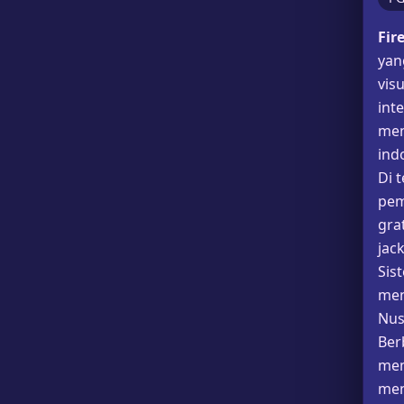
Fir
yan
vis
int
men
ind
Di 
pem
gra
jac
Sis
men
Nus
Ber
mem
men