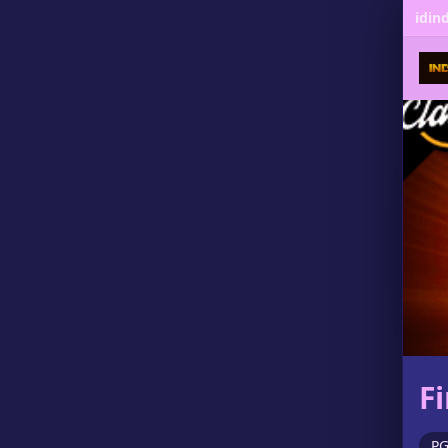
idin
Fi
PG