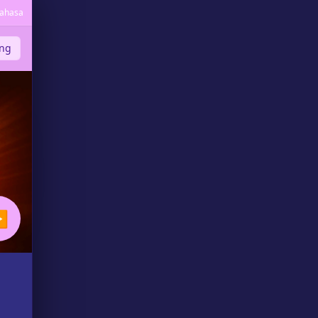
ahasa
ang
▶