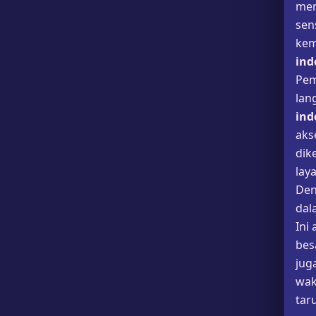
mem
sen
kem
ind
Pem
lan
ind
aks
dik
lay
Den
dal
Ini
bes
jug
wak
tar