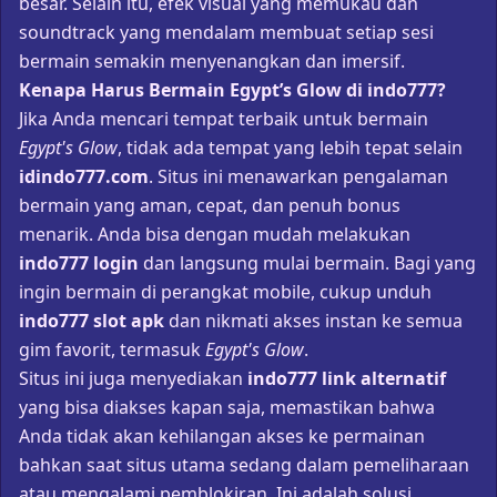
besar. Selain itu, efek visual yang memukau dan
soundtrack yang mendalam membuat setiap sesi
bermain semakin menyenangkan dan imersif.
Kenapa Harus Bermain Egypt’s Glow di indo777?
Jika Anda mencari tempat terbaik untuk bermain
Egypt's Glow
, tidak ada tempat yang lebih tepat selain
idindo777.com
. Situs ini menawarkan pengalaman
bermain yang aman, cepat, dan penuh bonus
menarik. Anda bisa dengan mudah melakukan
indo777 login
dan langsung mulai bermain. Bagi yang
ingin bermain di perangkat mobile, cukup unduh
indo777 slot apk
dan nikmati akses instan ke semua
gim favorit, termasuk
Egypt's Glow
.
Situs ini juga menyediakan
indo777 link alternatif
yang bisa diakses kapan saja, memastikan bahwa
Anda tidak akan kehilangan akses ke permainan
bahkan saat situs utama sedang dalam pemeliharaan
atau mengalami pemblokiran. Ini adalah solusi